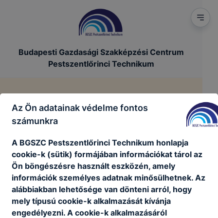
Budapesti Gazdasági Szakképzési Centrum
Pestszentlőrinci Technikum
Impresszum
Az Ön adatainak védelme fontos
számunkra
/
Főoldal
Impresszum
A BGSZC Pestszentlőrinci Technikum honlapja
cookie-k (sütik) formájában információkat tárol az
Ön böngészésre használt eszközén, amely
információk személyes adatnak minősülhetnek. Az
alábbiakban lehetősége van dönteni arról, hogy
mely típusú cookie-k alkalmazását kívánja
engedélyezni. A cookie-k alkalmazásáról