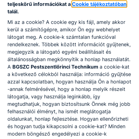
teljeskörű információkat a
Cookie tájékoztatóban
Partnereink
talál.
Mi az a cookie? A cookie egy kis fájl, amely akkor
kerül a számítógépre, amikor Ön egy webhelyet
látogat meg. A cookie-k számtalan funkcióval
rendelkeznek. Többek között információt gyűjtenek,
megjegyzik a látogató egyéni beállításait és
általánosságban megkönnyítik a honlap használatát.
A
BGSZC Pestszentlőrinci Technikum
a cookie-kat
a következő célokból használja: információ gyűjtése
azzal kapcsolatban, hogyan használja Ön a honlapot
-annak felmérésével, hogy a honlap melyik részeit
látogatja, vagy használja leginkább, így
megtudhatjuk, hogyan biztosítsunk Önnek még jobb
felhasználói élményt, ha ismét meglátogatja
oldalunkat, honlap fejlesztése. Hogyan ellenőrizheti
és hogyan tudja kikapcsolni a cookie-kat? Minden
modern böngésző engedélyezi a cookie-k