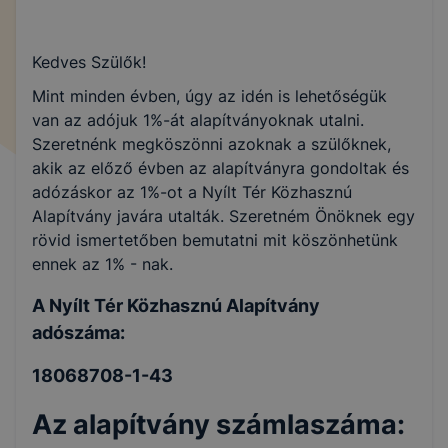
Kedves Szülők!
Mint minden évben, úgy az idén is lehetőségük
van az adójuk 1%-át alapítványoknak utalni.
Szeretnénk megköszönni azoknak a szülőknek,
akik az előző évben az alapítványra gondoltak és
adózáskor az 1%-ot a Nyílt Tér Közhasznú
Alapítvány javára utalták. Szeretném Önöknek egy
rövid ismertetőben bemutatni mit köszönhetünk
ennek az 1% - nak.
A Nyílt Tér Közhasznú Alapítvány
adószáma:
18068708-1-43
Az alapítvány számlaszáma: