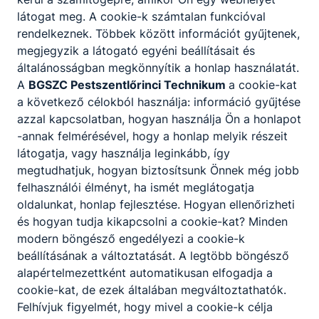
tantermeket és az iskola környezetét is
látogat meg. A cookie-k számtalan funkcióval
igyekeztünk komfortosabbá tenni. Minden
rendelkeznek. Többek között információt gyűjtenek,
tanteremben lecseréltük a függönyöket,
megjegyzik a látogató egyéni beállításait és
sötétítőket és a karnisokat, így egységes képet
általánosságban megkönnyítik a honlap használatát.
mutat az iskola. A „MILLIÓ LÉPÉS AZ
A
BGSZC Pestszentlőrinci Technikum
a cookie-kat
ISKOLÁDÉRT” versenyben nyert 1 millió forinton
a következő célokból használja: információ gyűjtése
vásárolt eszközök beszerzéséhez is hozzá
azzal kapcsolatban, hogyan használja Ön a honlapot
tudtunk járulni. Jelenlegi projektünk egy víz
-annak felmérésével, hogy a honlap melyik részeit
automata üzembehelyezése, az alapítvány ennek
látogatja, vagy használja leginkább, így
a fenntartását is tudja finanszírozni.
megtudhatjuk, hogyan biztosítsunk Önnek még jobb
https://www.waterlogic.hu/vizautomatak/termeke
felhasználói élményt, ha ismét meglátogatja
k/wl7-fw-viztisztito-rendszer/
oldalunkat, honlap fejlesztése. Hogyan ellenőrizheti
és hogyan tudja kikapcsolni a cookie-kat? Minden
Köszönjük, hogy részt vesz velünk a közös
modern böngésző engedélyezi a cookie-k
küldetésben!
beállításának a változtatását. A legtöbb böngésző
Bízunk benne, hogy a jövőben még több diáknak
alapértelmezettként automatikusan elfogadja a
tudunk segíteni anyagilag. Szeretnénk, hogy az
cookie-kat, de ezek általában megváltoztathatók.
iskolában eltöltött idő, ami a mostani életük egy
Felhívjuk figyelmét, hogy mivel a cookie-k célja
jó részét kiteszi, nyugodt és otthonos