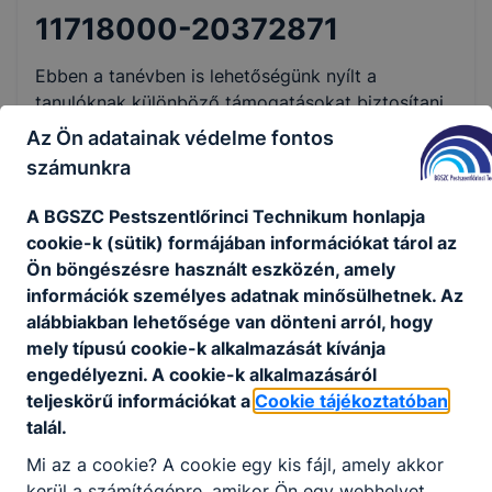
11718000-20372871
Ebben a tanévben is lehetőségünk nyílt a
tanulóknak különböző támogatásokat biztosítani
az eddig befolyt 1% - ból. Nyelvtanulás és külföldi
Az Ön adatainak védelme fontos
cserekapcsolatok, tehetséggondozás és
számunkra
versenyek támogatása, kulturális és szabadidős
programok, IKT eszközök és internet hálózat
A BGSZC Pestszentlőrinci Technikum honlapja
fejlesztése, hátrányos helyzetű diákok
cookie-k (sütik) formájában információkat tárol az
támogatása és még számos egyéb közhasznú
Ön böngészésre használt eszközén, amely
tevékenység. Az Önök adófelajánlásai lehetővé
információk személyes adatnak minősülhetnek. Az
teszik, hogy közösen teremtsünk egy inspiráló és
alábbiakban lehetősége van dönteni arról, hogy
fejlődést segítő környezetet diákjaink számára. Az
mely típusú cookie-k alkalmazását kívánja
idei tanévben az alapítvány tudta finanszírozni az
engedélyezni. A cookie-k alkalmazásáról
iskola közösségi területein elhelyezett kanapék
teljeskörű információkat a
Cookie tájékoztatóban
beszerzését. Igyekeztünk kényelmes és tartós
talál.
eszközöket vásárolni. Az Önök év közbeni
Mi az a cookie? A cookie egy kis fájl, amely akkor
hozzájárulásának és az 1%-nak köszönhetően a
kerül a számítógépre, amikor Ön egy webhelyet