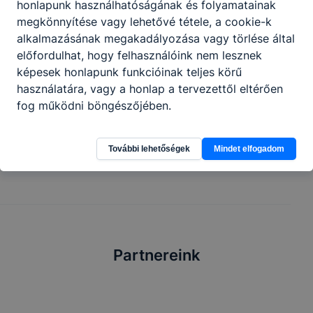
honlapunk használhatóságának és folyamatainak
körülmények között teljen.
megkönnyítése vagy lehetővé tétele, a cookie-k
Örülnénk, ha továbbra is támogatnák
alkalmazásának megakadályozása vagy törlése által
alapítványunkat!
előfordulhat, hogy felhasználóink nem lesznek
képesek honlapunk funkcióinak teljes körű
Köszönettel:
használatára, vagy a honlap a tervezettől eltérően
Mikó Barbara
fog működni böngészőjében.
Nyílt Tér Közhasznú Alapítvány kuratóriumának
elnöke
További lehetőségek
Mindet elfogadom
Partnereink