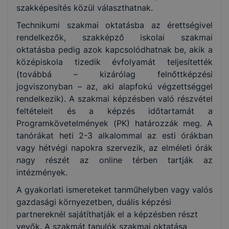
szakképesítés közül választhatnak.
Technikumi szakmai oktatásba az érettségivel
rendelkezők, szakképző iskolai szakmai
oktatásba pedig azok kapcsolódhatnak be, akik a
középiskola tizedik évfolyamát teljesítették
(továbbá – kizárólag felnőttképzési
jogviszonyban – az, aki alapfokú végzettséggel
rendelkezik). A szakmai képzésben való részvétel
feltételeit és a képzés időtartamát a
Programkövetelmények (PK) határozzák meg. A
tanórákat heti 2-3 alkalommal az esti órákban
vagy hétvégi napokra szervezik, az elméleti órák
nagy részét az online térben tartják az
intézmények.
A gyakorlati ismereteket tanműhelyben vagy valós
gazdasági környezetben, duális képzési
partnereknél sajátíthatják el a képzésben részt
vevők. A szakmát tanulók szakmai oktatása