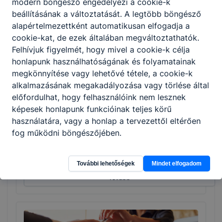
modern böngésző engedélyezi a cookie-k
beállításának a változtatását. A legtöbb böngésző
alapértelmezettként automatikusan elfogadja a
Tovább
cookie-kat, de ezek általában megváltoztathatók.
Felhívjuk figyelmét, hogy mivel a cookie-k célja
honlapunk használhatóságának és folyamatainak
megkönnyítése vagy lehetővé tétele, a cookie-k
alkalmazásának megakadályozása vagy törlése által
előfordulhat, hogy felhasználóink nem lesznek
képesek honlapunk funkcióinak teljes körű
használatára, vagy a honlap a tervezettől eltérően
Szoftverfejlesztő és -tesztelő
fog működni böngészőjében.
Informatika és távközlés
További lehetőségek
Mindet elfogadom
Tovább