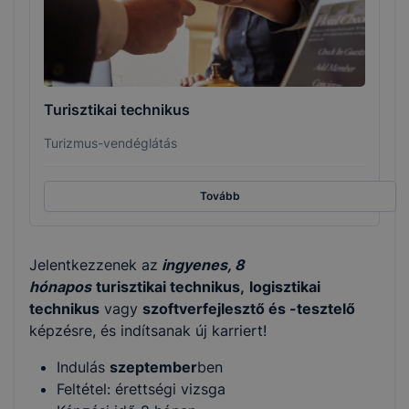
Turisztikai technikus
Turizmus-vendéglátás
Tovább
Jelentkezzenek az
ingyenes, 8
hónapos
turisztikai technikus,
logisztikai
technikus
vagy
szoftverfejlesztő és -tesztelő
képzésre, és indítsanak új karriert!
Indulás
szeptember
ben
Feltétel: érettségi vizsga