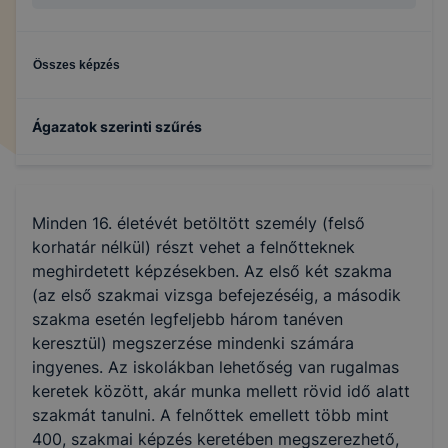
Összes képzés
Ágazatok szerinti szűrés
Közlekedés és szállítmányozás
Minden 16. életévét betöltött személy (felső
Informatika és távközlés
korhatár nélkül) részt vehet a felnőtteknek
meghirdetett képzésekben. Az első két szakma
(az első szakmai vizsga befejezéséig, a második
Turizmus-vendéglátás
szakma esetén legfeljebb három tanéven
keresztül) megszerzése mindenki számára
ingyenes. Az iskolákban lehetőség van rugalmas
keretek között, akár munka mellett rövid idő alatt
szakmát tanulni. A felnőttek emellett több mint
400, szakmai képzés keretében megszerezhető,