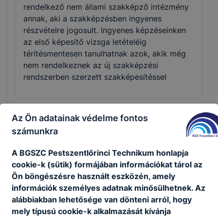
rendelkező nem állami szakképző intézmény
annak, aki a szakképzésben ingyenes
részvételre jogosult. Ingyenes képzéseinken
az első képesítő vizsga letételéig
térítésmentesen tanulhatnak azok, akik még
nem rendelkeznek az új szakképzési
rendszerben szerzett szakképesítéssel
Az Ön adatainak védelme fontos
Munka mellett is tudok szakmát vagy
számunkra
államilag elismert szakképesítést szerezni?
A BGSZC Pestszentlőrinci Technikum honlapja
Az iskolák a felnőttek számára mind a
cookie-k (sütik) formájában információkat tárol az
szakmai oktatást, mind a szakmai képzést
Ön böngészésre használt eszközén, amely
rugalmasan, akár munka mellett, rövid idő
információk személyes adatnak minősülhetnek. Az
alatt szervezik meg, gyakran az esti órákban,
alábbiakban lehetősége van dönteni arról, hogy
akár hétvégén is. Az egyes intézmények
mely típusú cookie-k alkalmazását kívánja
képzési programja sokszor ezért is tér el