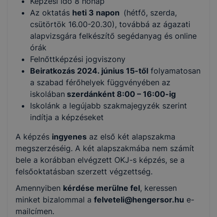
Képzési idő 8 hónap
Az oktatás
heti 3 napon
(hétfő, szerda,
csütörtök 16.00-20.30), továbbá az ágazati
alapvizsgára felkészítő segédanyag és online
órák
Felnőttképzési jogviszony
Beiratkozás 2024. június 15-től
folyamatosan
a szabad férőhelyek függvényében az
iskolában
szerdánként 8:00 – 16:00-ig
Iskolánk a legújabb szakmajegyzék szerint
indítja a képzéseket
A képzés
ingyenes
az első két alapszakma
megszerzéséig. A két alapszakmába nem számít
bele a korábban elvégzett OKJ-s képzés, se a
felsőoktatásban szerzett végzettség.
Amennyiben
kérdése merülne fel
, keressen
minket bizalommal a
felveteli@hengersor.hu
e-
mailcímen.