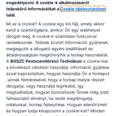
engedélyezni. A cookie-k alkalmazásáról
egymástól, igazodva a Képzési és Kimeneteli
teljeskörű információkat a
Cookie tájékoztatóban
Követelményekben, szakképesítés esetén a
talál.
Programkövetelményekben meghatározott
Mi az a cookie? A cookie egy kis fájl, amely akkor
tartalmakhoz és a helyi igényekhez.
kerül a számítógépre, amikor Ön egy webhelyet
látogat meg. A cookie-k számtalan funkcióval
rendelkeznek. Többek között információt gyűjtenek,
megjegyzik a látogató egyéni beállításait és
Szakmák
általánosságban megkönnyítik a honlap használatát.
A
BGSZC Pestszentlőrinci Technikum
a cookie-kat
a következő célokból használja: információ gyűjtése
azzal kapcsolatban, hogyan használja Ön a honlapot
-annak felmérésével, hogy a honlap melyik részeit
látogatja, vagy használja leginkább, így
megtudhatjuk, hogyan biztosítsunk Önnek még jobb
felhasználói élményt, ha ismét meglátogatja
oldalunkat, honlap fejlesztése. Hogyan ellenőrizheti
Logisztikai technikus
és hogyan tudja kikapcsolni a cookie-kat? Minden
Közlekedés és szállítmányozás