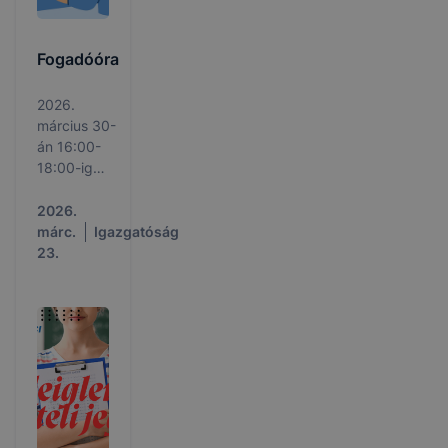
Fogadóóra
2026.
március 30-
án 16:00-
18:00-ig
jelenléti
fogadóórát
2026.
tartunk az
márc.
Igazgatóság
iskolában. A
23.
szaktanárok
fogadóóráján
a részvétel
az érkezés
sorrendjében
történik.
Minden
érdeklődő
Szülőt,