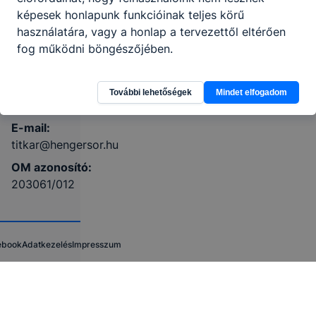
képesek honlapunk funkcióinak teljes körű
KRÉTA
használatára, vagy a honlap a tervezettől eltérően
fog működni böngészőjében.
Telefon:
Telefon: +36
30 369 7855
További lehetőségek
Mindet elfogadom
E-mail:
titkar@hengersor.hu
OM azonosító:
203061/012
ebook
Adatkezelés
Impresszum