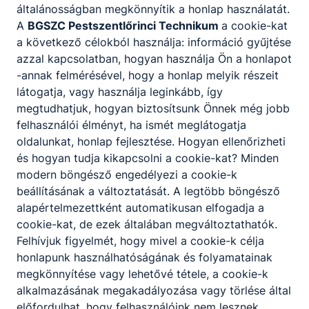
általánosságban megkönnyítik a honlap használatát.
A
BGSZC Pestszentlőrinci Technikum
a cookie-kat
a következő célokból használja: információ gyűjtése
azzal kapcsolatban, hogyan használja Ön a honlapot
-annak felmérésével, hogy a honlap melyik részeit
látogatja, vagy használja leginkább, így
megtudhatjuk, hogyan biztosítsunk Önnek még jobb
felhasználói élményt, ha ismét meglátogatja
Budapesti
oldalunkat, honlap fejlesztése. Hogyan ellenőrizheti
Gazdasági
és hogyan tudja kikapcsolni a cookie-kat? Minden
Szakképzési
modern böngésző engedélyezi a cookie-k
beállításának a változtatását. A legtöbb böngésző
Centrum
alapértelmezettként automatikusan elfogadja a
Pestszentlőrinci
cookie-kat, de ezek általában megváltoztathatók.
Technikum
Felhívjuk figyelmét, hogy mivel a cookie-k célja
honlapunk használhatóságának és folyamatainak
megkönnyítése vagy lehetővé tétele, a cookie-k
1184 Budapest
alkalmazásának megakadályozása vagy törlése által
Hengersor u.
előfordulhat, hogy felhasználóink nem lesznek
34.