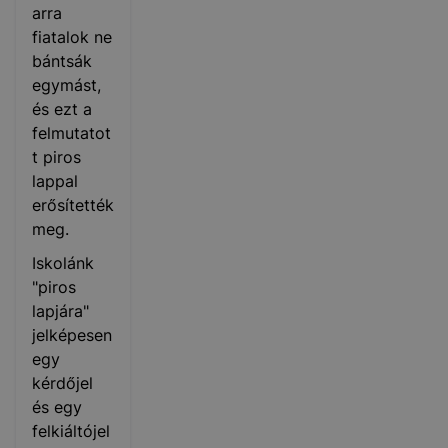
arra
fiatalok ne
bántsák
egymást,
és ezt a
felmutatot
t piros
lappal
erősítették
meg.
Iskolánk
"piros
lapjára"
jelképesen
egy
kérdőjel
és egy
felkiáltójel