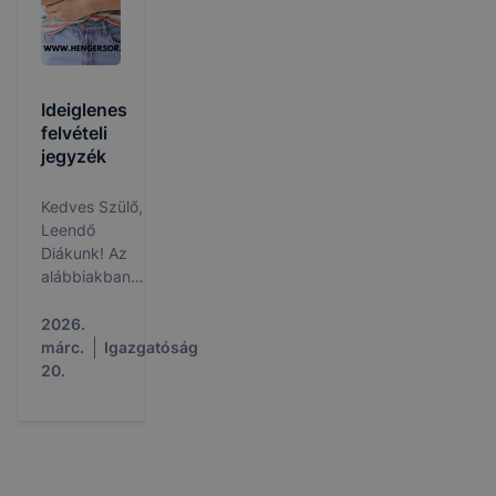
Gondviselőt
szeretettel
várunk!
Ideiglenes
felvételi
jegyzék
Kedves Szülő,
Leendő
Diákunk! Az
alábbiakban
megtalálják a
BGSZC
2026.
Pestszentlőrinci
márc.
Igazgatóság
Technikum
20.
ideiglenes
felvételi
jegyzékét.