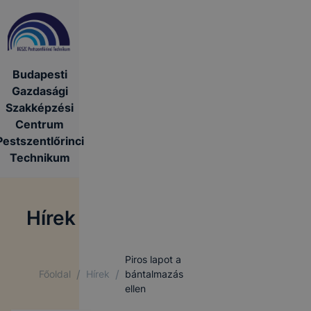
Budapesti
Gazdasági
Szakképzési
Centrum
Pestszentlőrinci
Technikum
Hírek
Piros lapot a
/
/
Főoldal
Hírek
bántalmazás
ellen